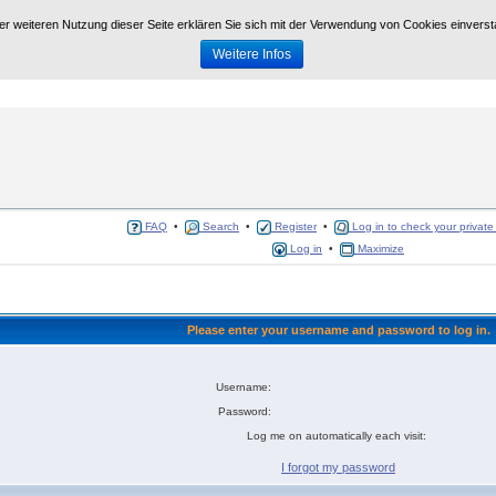
der weiteren Nutzung dieser Seite erklären Sie sich mit der Verwendung von Cookies einvers
Weitere Infos
//www.grossrinderfeld.com/
. Alle dynamischen Funktionen, Formulare etc auf dieser Seite sin
FAQ
•
Search
•
Register
•
Log in to check your privat
Log in
•
Maximize
Please enter your username and password to log in.
Username:
Password:
Log me on automatically each visit:
I forgot my password