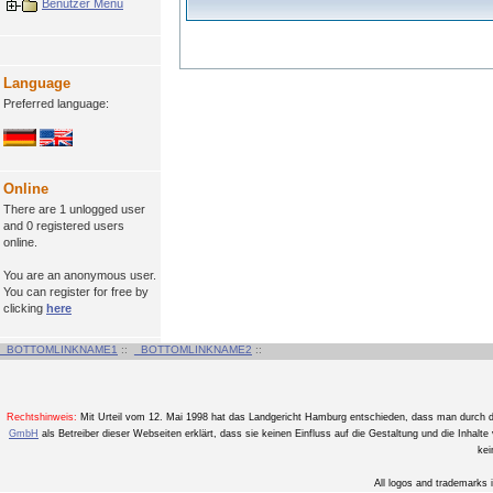
Benutzer Menü
Language
Preferred language:
Online
There are 1 unlogged user
and 0 registered users
online.
You are an anonymous user.
You can register for free by
clicking
here
_BOTTOMLINKNAME1
::
_BOTTOMLINKNAME2
::
Rechtshinweis:
Mit Urteil vom 12. Mai 1998 hat das Landgericht Hamburg entschieden, dass man durch die 
GmbH
als Betreiber dieser Webseiten erklärt, dass sie keinen Einfluss auf die Gestaltung und die Inhalte v
kei
All logos and trademarks i