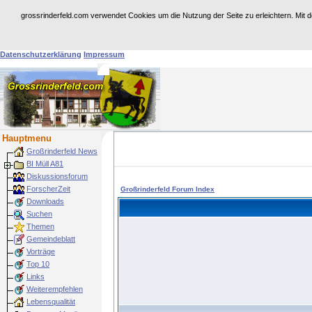
grossrinderfeld.com verwendet Cookies um die Nutzung der Seite zu erleichtern. Mit 
Achtung: Dies ist eine historische Web-Site.
Für weitere Infos dazu besuchen Sie
https:
Datenschutzerklärung
Impressum
Hauptmenu
Großrinderfeld News
BI Müll A81
Diskussionsforum
ForscherZeit
Großrinderfeld Forum Index
Downloads
Suchen
Themen
Gemeindeblatt
Vorträge
Top 10
Links
Weiterempfehlen
Lebensqualität