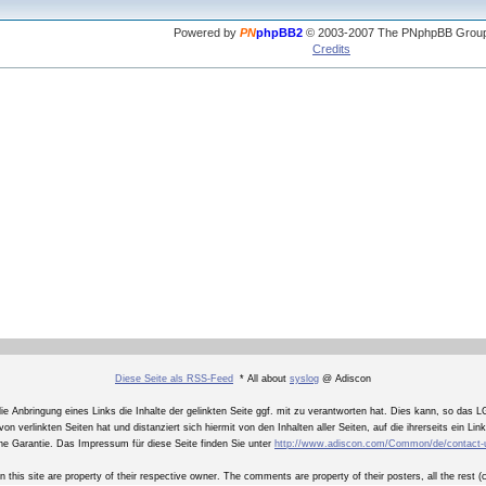
Powered by
PN
phpBB2
© 2003-2007 The PNphpBB Grou
Credits
Diese Seite als RSS-Feed
* All about
syslog
@ Adiscon
Anbringung eines Links die Inhalte der gelinkten Seite ggf. mit zu verantworten hat. Dies kann, so das LG
on verlinkten Seiten hat und distanziert sich hiermit von den Inhalten aller Seiten, auf die ihrerseits ein Li
ne Garantie. Das Impressum für diese Seite finden Sie unter
http://www.adiscon.com/Common/de/contact-
n this site are property of their respective owner. The comments are property of their posters, all the rest 