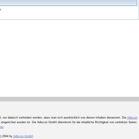
p
, nur dadurch verhindert werden, dass man sich ausdrücklich von diesen Inhalten distanziert. Die
Adiscon
nk eingerichtet worden ist. Die Adiscon GmbH übernimmt für die inhaltliche Richtigkeit von verlinkten Seiten
us/
.
(c) 2004 by
Adiscon GmbH
.