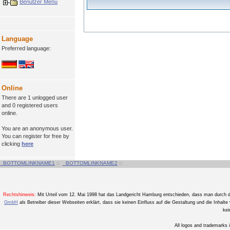
Benutzer Menü
Language
Preferred language:
Online
There are 1 unlogged user
and 0 registered users
online.
You are an anonymous user.
You can register for free by
clicking
here
_BOTTOMLINKNAME1
::
_BOTTOMLINKNAME2
::
Rechtshinweis:
Mit Urteil vom 12. Mai 1998 hat das Landgericht Hamburg entschieden, dass man durch die 
GmbH
als Betreiber dieser Webseiten erklärt, dass sie keinen Einfluss auf die Gestaltung und die Inhalte v
kei
All logos and trademarks i