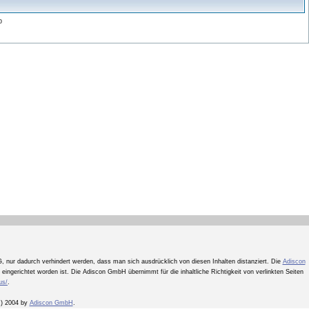
p
, nur dadurch verhindert werden, dass man sich ausdrücklich von diesen Inhalten distanziert. Die
Adiscon
nk eingerichtet worden ist. Die Adiscon GmbH übernimmt für die inhaltliche Richtigkeit von verlinkten Seiten
us/
.
(c) 2004 by
Adiscon GmbH
.