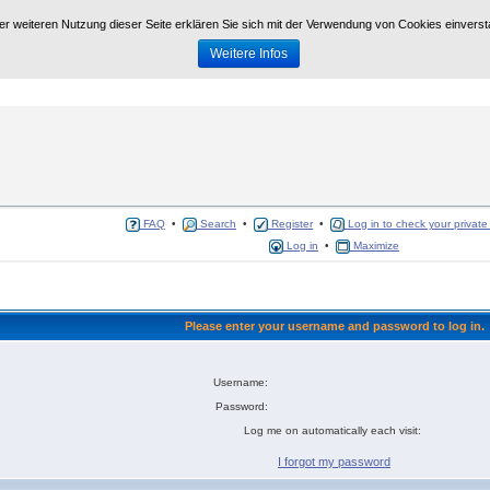
der weiteren Nutzung dieser Seite erklären Sie sich mit der Verwendung von Cookies einvers
Weitere Infos
//www.grossrinderfeld.com/
. Alle dynamischen Funktionen, Formulare etc auf dieser Seite sin
FAQ
•
Search
•
Register
•
Log in to check your privat
Log in
•
Maximize
Please enter your username and password to log in.
Username:
Password:
Log me on automatically each visit:
I forgot my password