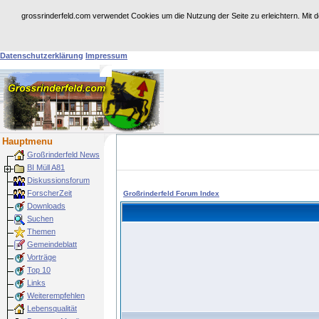
grossrinderfeld.com verwendet Cookies um die Nutzung der Seite zu erleichtern. Mit 
Achtung: Dies ist eine historische Web-Site.
Für weitere Infos dazu besuchen Sie
https:
Datenschutzerklärung
Impressum
Hauptmenu
Großrinderfeld News
BI Müll A81
Diskussionsforum
ForscherZeit
Großrinderfeld Forum Index
Downloads
Suchen
Themen
Gemeindeblatt
Vorträge
Top 10
Links
Weiterempfehlen
Lebensqualität