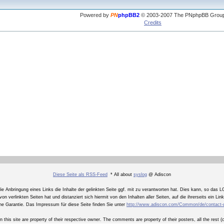
Powered by
PN
phpBB2
© 2003-2007 The PNphpBB Grou
Credits
Diese Seite als RSS-Feed
* All about
syslog
@ Adiscon
Anbringung eines Links die Inhalte der gelinkten Seite ggf. mit zu verantworten hat. Dies kann, so das LG
on verlinkten Seiten hat und distanziert sich hiermit von den Inhalten aller Seiten, auf die ihrerseits ein Li
ne Garantie. Das Impressum für diese Seite finden Sie unter
http://www.adiscon.com/Common/de/contact-
n this site are property of their respective owner. The comments are property of their posters, all the rest 