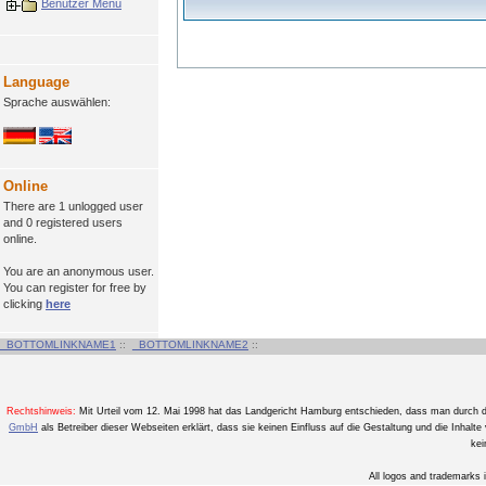
Benutzer Menü
Language
Sprache auswählen:
Online
There are 1 unlogged user
and 0 registered users
online.
You are an anonymous user.
You can register for free by
clicking
here
_BOTTOMLINKNAME1
::
_BOTTOMLINKNAME2
::
Rechtshinweis:
Mit Urteil vom 12. Mai 1998 hat das Landgericht Hamburg entschieden, dass man durch die 
GmbH
als Betreiber dieser Webseiten erklärt, dass sie keinen Einfluss auf die Gestaltung und die Inhalte v
kei
All logos and trademarks i