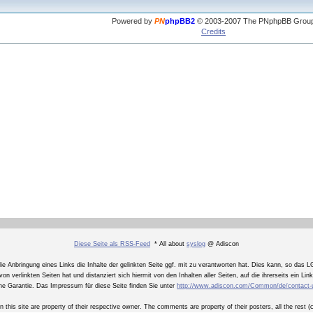
Powered by
PN
phpBB2
© 2003-2007 The PNphpBB Grou
Credits
Diese Seite als RSS-Feed
* All about
syslog
@ Adiscon
Anbringung eines Links die Inhalte der gelinkten Seite ggf. mit zu verantworten hat. Dies kann, so das LG
on verlinkten Seiten hat und distanziert sich hiermit von den Inhalten aller Seiten, auf die ihrerseits ein Li
ne Garantie. Das Impressum für diese Seite finden Sie unter
http://www.adiscon.com/Common/de/contact-
n this site are property of their respective owner. The comments are property of their posters, all the rest 