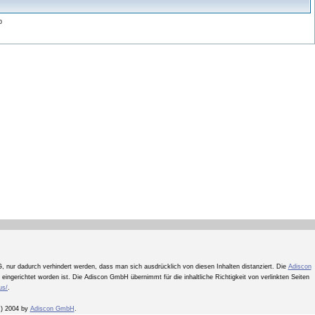
p
, nur dadurch verhindert werden, dass man sich ausdrücklich von diesen Inhalten distanziert. Die
Adiscon
nk eingerichtet worden ist. Die Adiscon GmbH übernimmt für die inhaltliche Richtigkeit von verlinkten Seiten
us/
.
(c) 2004 by
Adiscon GmbH
.