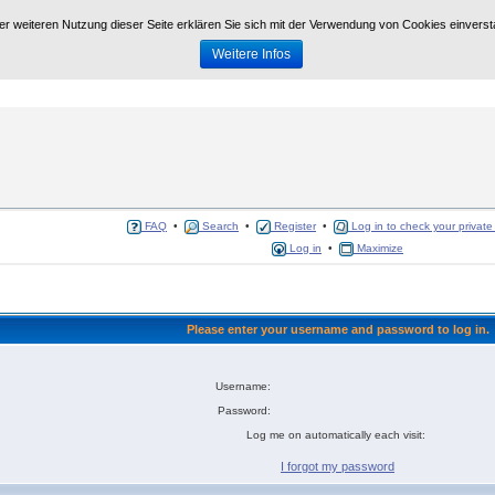
der weiteren Nutzung dieser Seite erklären Sie sich mit der Verwendung von Cookies einvers
Weitere Infos
//www.grossrinderfeld.com/
. Alle dynamischen Funktionen, Formulare etc auf dieser Seite sin
FAQ
•
Search
•
Register
•
Log in to check your privat
Log in
•
Maximize
Please enter your username and password to log in.
Username:
Password:
Log me on automatically each visit:
I forgot my password