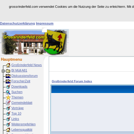
grossrinderfeld.com verwendet Cookies um die Nutzung der Seite zu erleichtern. Mit 
Achtung: Dies ist eine historische Web-Site.
Für weitere Infos dazu besuchen Sie
https:
Datenschutzerklärung
Impressum
Hauptmenu
Großrinderfeld News
BI Müll A81
Diskussionsforum
ForscherZeit
Großrinderfeld Forum Index
Downloads
Suchen
Themen
Gemeindeblatt
Vorträge
Top 10
Links
Weiterempfehlen
Lebensqualität