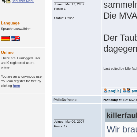
Benutzer Menü
sammeln
Joined: Mar 17, 2007
Posts: 1
Die MVA
Status: Offline
Language
Sprache auswählen:
Der Tau
dagegen
Online
There are 1 unlogged user
and 0 registered users
online.
Last edited by killerfau
You are an anonymous user.
You can register for free by
clicking
here
PhiloDufresne
Post subject:
Re: MVA 
killerfau
Joined: Mar 06, 2007
Wir bra
Posts: 19