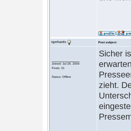
rgerhards
Post subject:
Sicher i
erwarten
Joined: Jul 26, 2004
Posts: 31
Presseer
Status: Offline
zieht. D
Untersc
eingeste
Pressemi