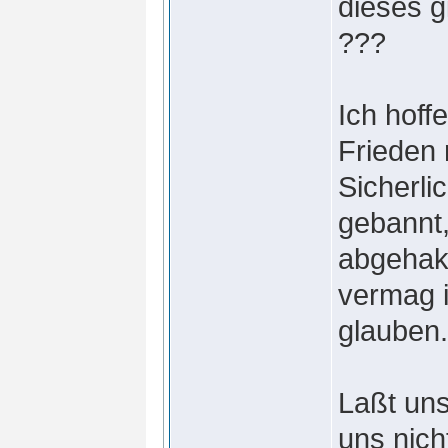
dieses g
???
Ich hoff
Frieden 
Sicherli
gebannt,
abgehakt
vermag i
glauben.
Laßt uns
uns nich