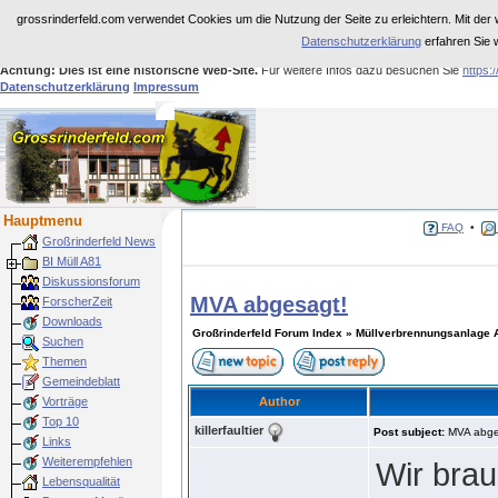
grossrinderfeld.com verwendet Cookies um die Nutzung der Seite zu erleichtern. Mit der 
Datenschutzerklärung
erfahren Sie 
Achtung: Dies ist eine historische Web-Site.
Für weitere Infos dazu besuchen Sie
https:
Datenschutzerklärung
Impressum
Hauptmenu
FAQ
•
Großrinderfeld News
BI Müll A81
Diskussionsforum
MVA abgesagt!
ForscherZeit
Downloads
Großrinderfeld Forum Index
»
Müllverbrennungsanlage 
Suchen
Themen
Gemeindeblatt
Vorträge
Author
Top 10
killerfaultier
Post subject:
MVA abge
Links
Weiterempfehlen
Wir brau
Lebensqualität