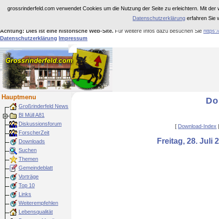
grossrinderfeld.com verwendet Cookies um die Nutzung der Seite zu erleichtern. Mit der 
Datenschutzerklärung
erfahren Sie 
Achtung: Dies ist eine historische Web-Site.
Für weitere Infos dazu besuchen Sie
https:
Datenschutzerklärung
Impressum
Hauptmenu
Do
Großrinderfeld News
BI Müll A81
Diskussionsforum
[
Download-Index
ForscherZeit
Freitag, 28. Jul
Downloads
Suchen
Themen
Gemeindeblatt
Vorträge
Top 10
Links
Weiterempfehlen
Lebensqualität