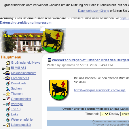
grossrinderfeld.com verwendet Cookies um die Nutzung der Seite zu erleichtern. Mit der 
Datenschutzerklärung
erfahren Sie 
Achtung: Dies ist eine historische Web-Site.
Für weitere Infos dazu besuchen Sie
https:
Datenschutzerklärung
Impressum
Hauptmenu
Wasserschutzgebiet
:
Offener Brief des Bürge
Großrinderfeld News
Posted by: rgerhards on Apr 11, 2005 - 04:41 PM
BI Müll A81
Diskussionsforum
ForscherZeit
Bei uns können Sie den offenen Brief d
Sie dazu
Downloads
Suchen
http://www.grossrinderfeld.com/wsg1
Themen
Gemeindeblatt
Vorträge
Offener Brief des Bürgermeisters an das Landr
Top 10
Threshold
Display
Links
Weiterempfehlen
Comments are statements m
They do not necessarily rep
Lebensqualität